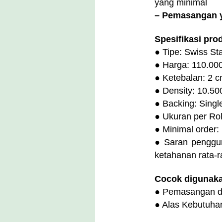
yang minimal
– Pemasangan 
Spesifikasi pro
● Tipe: Swiss St
● Harga: 110.00
● Ketebalan: 2 
● Density: 10.50
● Backing: Singl
● Ukuran per Roll
● Minimal order:
● Saran penggun
ketahanan rata-r
Cocok digunaka
● Pemasangan di
● Alas Kebutuhan