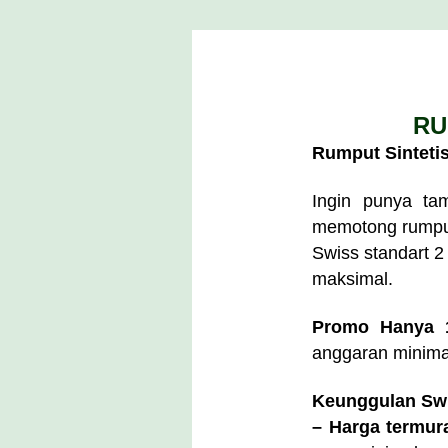
RU
Rumput Sinteti
​Ingin punya t
memotong rumpu
Swiss standart 2
maksimal.
Promo Hanya 1
anggaran minima
Keunggulan Swi
– Harga termur