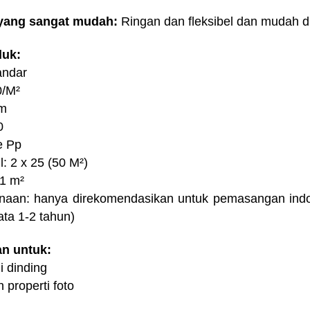
yang sangat mudah:
Ringan dan fleksibel dan mudah d
duk:
andar
0/M²
cm
0
e Pp
: 2 x 25 (50 M²)
 1 m²
aan: hanya direkomendasikan untuk pemasangan indo
ata 1-2 tahun)
n untuk:
 dinding
 properti foto